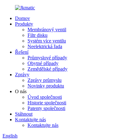
Domov
Produkty
Membránový ventil
Filtr disku
Systém více ventilu
Neelektrická řada
Řešení
Průmyslové případy
Obytné případy
Zemědělské případy
Zprávy
Zprávy průmyslu
Novinky produktu
O nás
Úvod společnosti
Historie společnosti
Patenty společnosti
Stáhnout
Kontaktujte nás
Kontaktujte nás
English