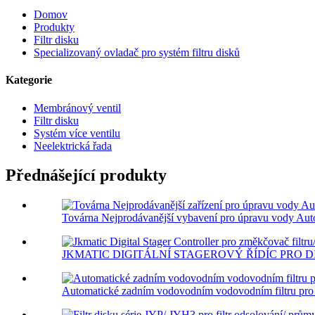
Domov
Produkty
Filtr disku
Specializovaný ovladač pro systém filtru disků
Kategorie
Membránový ventil
Filtr disku
Systém více ventilu
Neelektrická řada
Přednášející produkty
Továrna Nejprodávanější vybavení pro úpravu vody Auto
JKMATIC DIGITÁLNÍ STAGEROVÝ ŘÍDÍC PRO DIS
Automatické zadním vodovodním vodovodním filtru pro ch