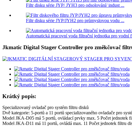
Filtr disku série JYP/ JYH3 pro odsolování/ indust ...
Filtr disku série JYP/JYH2 pro průmyslovou vodu ...
Automatická pracovní voda filtrační jednotka pro vodní fil
Jkmatic Digital Stager Controller pro změkčovač filt
Krátký popis:
Specializovaný ovladač pro systém filtru disků
Dvě kategorie: 5-portů a 11 portů specializovaného ovladače pro systé
Model JKA-D05 má 5 portů, ovládací prvky max. 5 Počet jednotek fil
Model JKA-D11 má 11 portů, ovládá max. 11 Počet jednotek filtru di