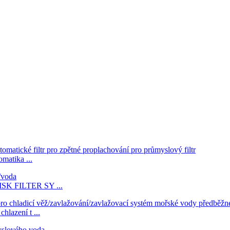
matika ...
K FILTER SY ...
lazení t ...