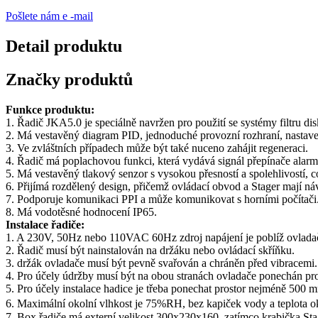
Pošlete nám e -mail
Detail produktu
Značky produktů
Funkce produktu:
1. Řadič JKA5.0 je speciálně navržen pro použití se systémy filtru dis
2. Má vestavěný diagram PID, jednoduché provozní rozhraní, nastave
3. Ve zvláštních případech může být také nuceno zahájit regeneraci.
4. Řadič má poplachovou funkci, která vydává signál přepínače alarmu
5. Má vestavěný tlakový senzor s vysokou přesností a spolehlivostí, c
6. Přijímá rozdělený design, přičemž ovládací obvod a Stager mají n
7. Podporuje komunikaci PPI a může komunikovat s horními počítači
8. Má vodotěsné hodnocení IP65.
Instalace řadiče:
1. A 230V, 50Hz nebo 110VAC 60Hz zdroj napájení je poblíž ovlada
2. Řadič musí být nainstalován na držáku nebo ovládací skříňku.
3. držák ovladače musí být pevně svařován a chráněn před vibracemi.
4. Pro účely údržby musí být na obou stranách ovladače ponechán pr
5. Pro účely instalace hadice je třeba ponechat prostor nejméně 500 
6. Maximální okolní vlhkost je 75%RH, bez kapiček vody a teplota 
7. Box řadiče má externí velikost 300x230x160, zatímco krabička St