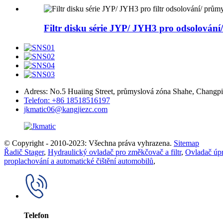
Filtr disku série JYP/ JYH3 pro odsolování/ i
Adress: No.5 Huaiing Street, průmyslová zóna Shahe, Changpi
Telefon: +86 18518516197
jkmatic06@kangjiezc.com
© Copyright - 2010-2023: Všechna práva vyhrazena.
Sitemap
Řadič Stager
,
Hydraulický ovladač pro změkčovač a filtr
,
Ovladač úp
proplachování a automatické čištění automobilů
,
Telefon