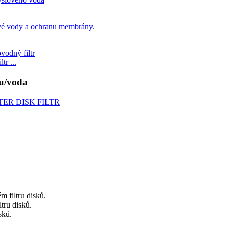
tr ...
ru/voda
m filtru disků.
tru disků.
sků.