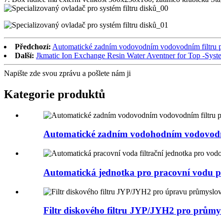
Předchozí:
Automatické zadním vodovodním vodovodním filtru pr
Další:
Jkmatic Ion Exchange Resin Water Aventner for Top -Syst
Napište zde svou zprávu a pošlete nám ji
Kategorie produktů
Automatické zadním vodohodním vodovodním
Automatická jednotka pro pracovní vodu 
Filtr diskového filtru JYP/JYH2 pro průmys