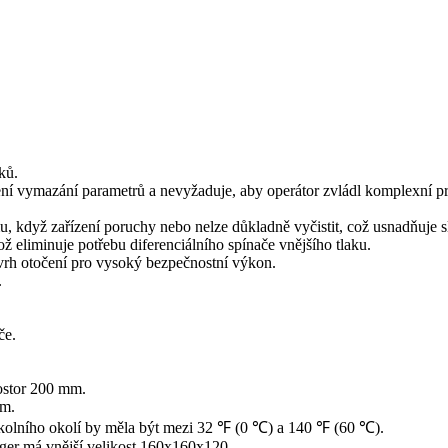
ků.
ní vymazání parametrů a nevyžaduje, aby operátor zvládl komplexní p
, když zařízení poruchy nebo nelze důkladně vyčistit, což usnadňuje sl
ož eliminuje potřebu diferenciálního spínače vnějšího tlaku.
ávrh otočení pro vysoký bezpečnostní výkon.
.
če.
ostor 200 mm.
mm.
okolního okolí by měla být mezi 32 ℉ (0 ℃) a 140 ℉ (60 ℃).
ager má vnější velikost 160x160x120.