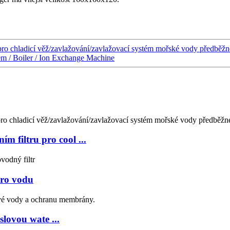
o chladicí věž/zavlažování/zavlažovací systém mořské vody předběžné
em / Boiler / Ion Exchange Machine
 filtru pro cool ...
pro vodu
lovou wate ...